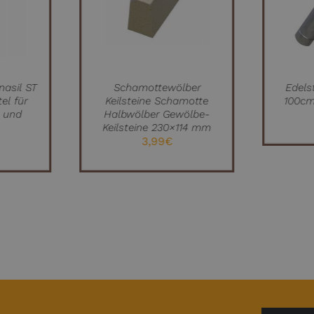
IEW
/
QUICK VIEW
/
nasil ST
Schamottewölber
Edels
el für
Keilsteine Schamotte
100cm
k und
Halbwölber Gewölbe-
n
Keilsteine 230×114 mm
3,99
€