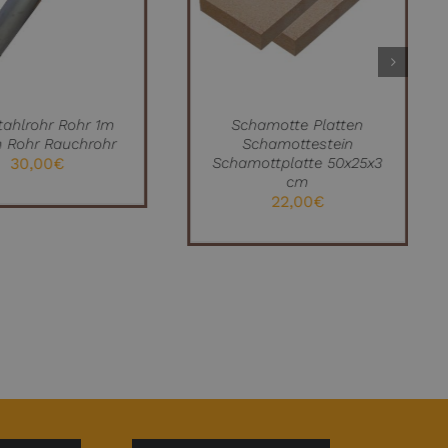
QUICK VIEW
tahlrohr Rohr 1m
Schamotte Platten
 Rohr Rauchrohr
Schamottestein
30,00
€
Schamottplatte 50x25x3
cm
22,00
€