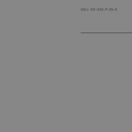
Schamottstein
Stein
SKU:
KD-033-P-25-S
Steine
23
x
11,5
x
6,5
cm
Menge