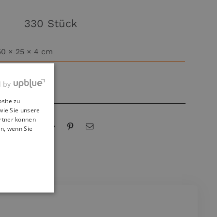
330 Stück
50 × 25 × 4 cm
1, 100, 165, 330
d by
site zu
wie Sie unsere
artner können
en, wenn Sie