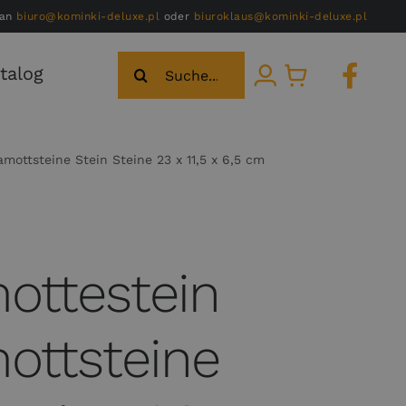
 an
biuro@kominki-deluxe.pl
oder
biuroklaus@kominki-deluxe.pl
Suche
talog
nach:
ottsteine Stein Steine 23 x 11,5 x 6,5 cm
ottestein
ottsteine