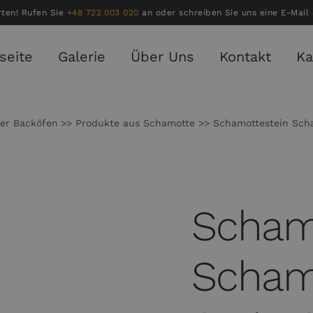
rten! Rufen Sie
+48 722 003 020
an oder schreiben Sie uns eine E-Mail
seite
Galerie
Über Uns
Kontakt
Ka
er Backöfen
Produkte aus Schamotte
Schamottestein Scham
Scham
Scham