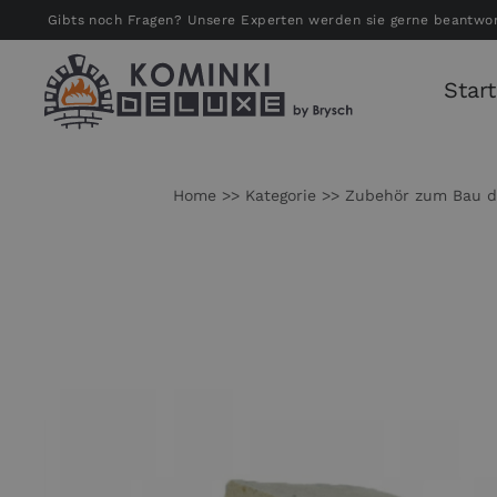
Zum
Gibts noch Fragen? Unsere Experten werden sie gerne beantwo
Inhalt
springen
Start
Home
Kategorie
Zubehör zum Bau d