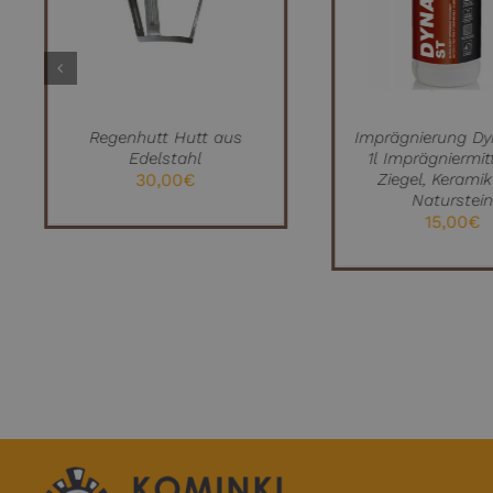
/
QUICK VIEW
/
QUICK V
Regenhutt Hutt aus
Imprägnierung Dy
Edelstahl
1l Imprägniermitt
30,00
€
Ziegel, Kerami
Naturstei
15,00
€