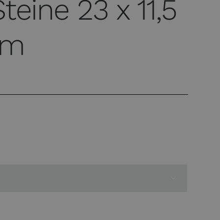
teine 23 x 11,5
cm
