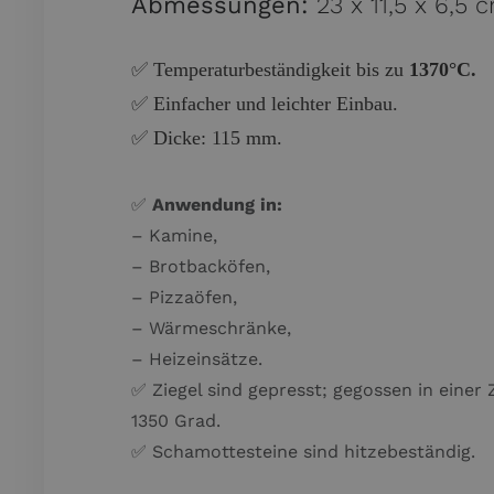
Abmessungen:
23 x 11,5 x 6,5 
✅ Temperaturbeständigkeit bis zu
1370°C.
✅ Einfacher und leichter Einbau.
✅ Dicke: 115 mm.
✅
Anwendung in:
– Kamine,
– Brotbacköfen,
– Pizzaöfen,
– Wärmeschränke,
– Heizeinsätze.
✅ Ziegel sind gepresst; gegossen in ein
1350 Grad.
✅ Schamottesteine sind hitzebeständig.