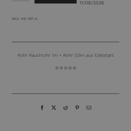
11/08/2026
Rauchrohr
1m
SKU:
KD-187-A
+
Rohr
0,5m
150
Rohr Rauchrohr 1m + Rohr 0,5m aus Edelstahl
mm
aus
⭐️⭐️⭐️⭐️⭐️
Edelstahl
Menge