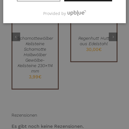
IN DEN
IN DEN
WARENKORB
WARENKORB
/
/
Provided by
DETAILS
DETAILS
Schamottewölber
Regenhutt Hutt
Keilsteine
aus Edelstahl
Schamotte
30,00
€
Halbwölber
Gewölbe-
Keilsteine 230×114
mm
3,99
€
Rezensionen
Es gibt noch keine Rezensionen.