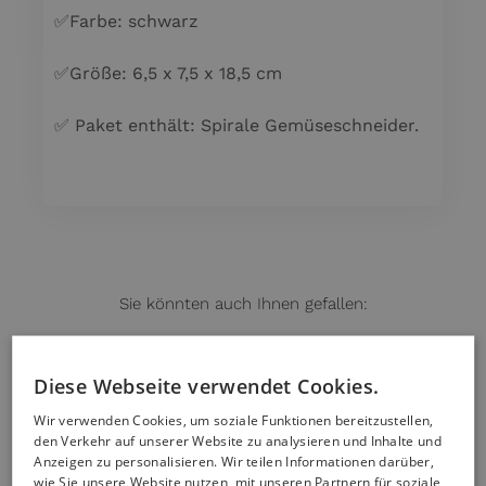
✅Farbe: schwarz
✅Größe: 6,5 x 7,5 x 18,5 cm
✅ Paket enthält: Spirale Gemüseschneider.
Sie könnten auch Ihnen gefallen:
Diese Webseite verwendet Cookies.
IN DEN
IN DEN
Wir verwenden Cookies, um soziale Funktionen bereitzustellen,
WARENKORB
WARENKORB
den Verkehr auf unserer Website zu analysieren und Inhalte und
/
/
Anzeigen zu personalisieren. Wir teilen Informationen darüber,
DETAILS
DETAILS
wie Sie unsere Website nutzen, mit unseren Partnern für soziale