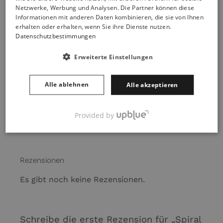
Netzwerke, Werbung und Analysen. Die Partner können diese
Informationen mit anderen Daten kombinieren, die sie von Ihnen
erhalten oder erhalten, wenn Sie ihre Dienste nutzen.
Nudelholz
Brot Lahm Teig
Datenschutzbestimmungen
Teigroller 26 cm
Rasiermesser
24,00
€
Werkzeug 5
Klingen Brot
Erweiterte Einstellungen
Bäcker Cutter
Baguett Rasier 19
Alle ablehnen
cm
Alle akzeptieren
2,19
€
Provided by
Rezensionen
Es gibt noch keine Rezensionen.
Schreibe die erste Rezension für „Spiral