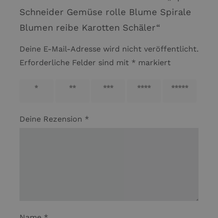
Schneider Gemüse rolle Blume Spirale
Blumen reibe Karotten Schäler“
Deine E-Mail-Adresse wird nicht veröffentlicht.
Erforderliche Felder sind mit
*
markiert
1 von
2 von
3 von
4 von
5 von
5 Sternen
5 Sternen
5 Sternen
5 Sternen
5 Sternen
Deine Rezension
*
Name
*