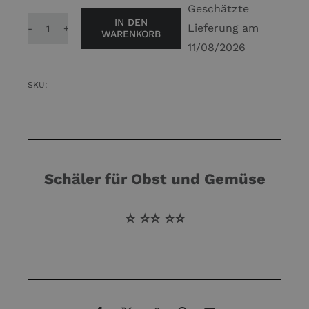
Geschätzte
IN DEN
Lieferung am
WARENKORB
Spiral
11/08/2026
Schneider
Gemüse
SKU:
rolle
Blume
Spirale
Blumen
reibe
Schäler für Obst und Gemüse
Karotten
Schäler
⭐ ⭐⭐ ⭐⭐
Menge