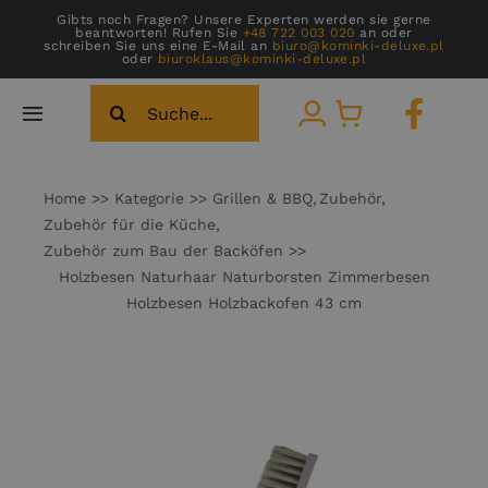
Zum
Gibts noch Fragen? Unsere Experten werden sie gerne
beantworten! Rufen Sie
+48 722 003 020
an oder
Inhalt
schreiben Sie uns eine E-Mail an
biuro@kominki-deluxe.pl
oder
biuroklaus@kominki-deluxe.pl
springen
Suche
Toggle
nach:
Navigation
Startseite
Home
Kategorie
Grillen & BBQ
Zubehör
Zubehör für die Küche
Galerie
Zubehör zum Bau der Backöfen
Holzbesen Naturhaar Naturborsten Zimmerbesen
Holzbesen Holzbackofen 43 cm
Über Uns
Kontakt
Katalog