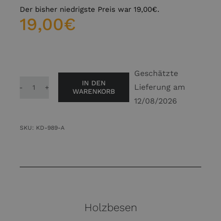
Der bisher niedrigste Preis war
19,00
€
.
19,00
€
Geschätzte
IN DEN
Lieferung am
WARENKORB
Holzbesen
12/08/2026
Naturhaar
Naturborsten
SKU:
KD-989-A
Zimmerbesen
Holzbesen
Holzbackofen
43
cm
Menge
Holzbesen