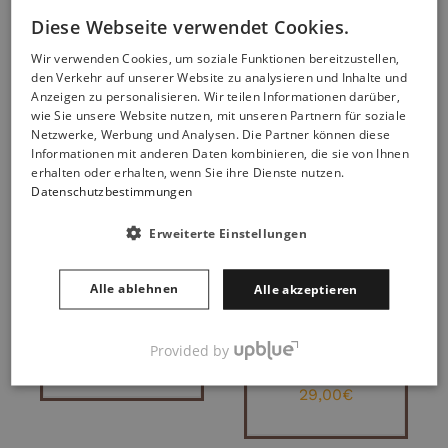
Diese Webseite verwendet Cookies.
Wir verwenden Cookies, um soziale Funktionen bereitzustellen,
Sie könnten auch Ihnen gefallen:
den Verkehr auf unserer Website zu analysieren und Inhalte und
Anzeigen zu personalisieren. Wir teilen Informationen darüber,
wie Sie unsere Website nutzen, mit unseren Partnern für soziale
Netzwerke, Werbung und Analysen. Die Partner können diese
Informationen mit anderen Daten kombinieren, die sie von Ihnen
IN DEN
IN DEN
erhalten oder erhalten, wenn Sie ihre Dienste nutzen.
WARENKORB
WARENKORB
Datenschutzbestimmungen
/
/
DETAILS
DETAILS
Erweiterte Einstellungen
Alle ablehnen
Alle akzeptieren
Drosselklappe
Schamotte
Schieber 150 mm
Platten
aus Edelstahl
Schamottestein
Provided by
35,00
€
Schamottplatte
60x30x3 cm
29,00
€