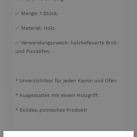
✅ Menge: 1 Stück.
✅ Material: Holz.
✅ Verwendungszweck: holzbefeuerte Brot-
und Pizzaöfen.
* Unverzichtbar für jeden Kamin und Ofen.
* Ausgestattet mit einem Holzgriff.
* Solides, polnisches Produkt!