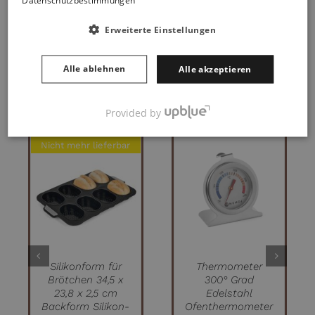
Datenschutzbestimmungen
Erweiterte Einstellungen
Alle ablehnen
Alle akzeptieren
Sie könnten auch Ihnen gefallen:
Provided by
Nicht mehr lieferbar
IN DEN
WARENKORB
DETAILS
/
DETAILS
Silikonform für
Thermometer
Brötchen 34,5 x
300° Grad
23,8 x 2,5 cm
Edelstahl
Backform Silikon-
Ofenthermometer