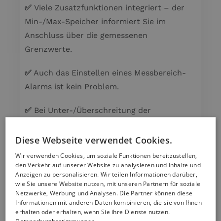
✅
Viele Zusatzfunktionen integriert – der
Min-/Max-Speicher informiert Sie im
Anschluss über die gemessenen
Grenzwerte.
✅
Auch das Einstellen eines Messbereich-
Alarms ist kein Problem.
✅
Bei Unter-/Überschreitung der
Grenzwerte gibt das Thermometer Alarm
mit rot blinkender Hintergrundbeleuchtung.
Diese Webseite verwendet Cookies.
Wir verwenden Cookies, um soziale Funktionen bereitzustellen,
✅
Durch die kurze Ansprechzeit können
den Verkehr auf unserer Website zu analysieren und Inhalte und
Anzeigen zu personalisieren. Wir teilen Informationen darüber,
Spotmessungen zügig durchgeführt werden
wie Sie unsere Website nutzen, mit unseren Partnern für soziale
und die Messwerte anschließend mit der
Netzwerke, Werbung und Analysen. Die Partner können diese
Informationen mit anderen Daten kombinieren, die sie von Ihnen
Data-Hold-Funktion im LCD-Display fixiert
erhalten oder erhalten, wenn Sie ihre Dienste nutzen.
werden.