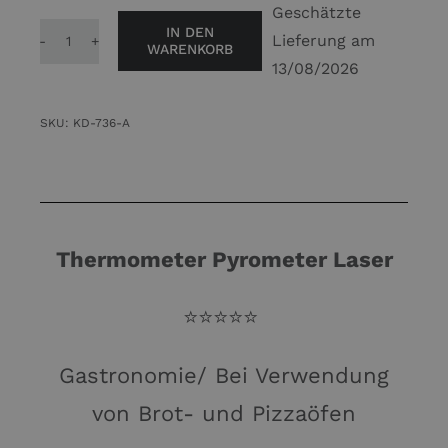
Geschätzte
IN DEN
Lieferung am
WARENKORB
Thermometer
13/08/2026
Pyrometer
Laser
SKU:
KD-736-A
650°C
Infrarot
Display
IR
Menge
Thermometer Pyrometer Laser
⭐️⭐️⭐️
⭐️⭐️
Gastronomie/ Bei Verwendung
von Brot- und Pizzaöfen