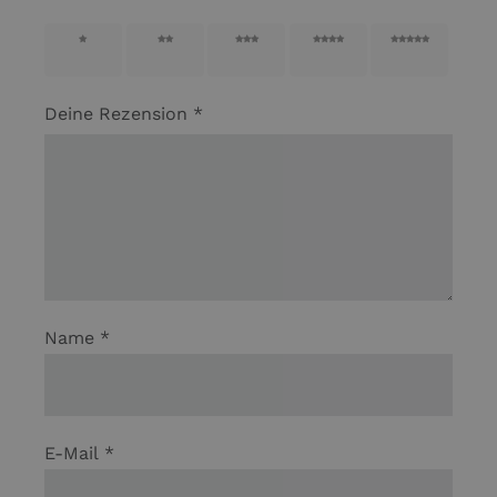
1 von
2 von
3 von
4 von
5 von
5 Sternen
5 Sternen
5 Sternen
5 Sternen
5 Sternen
Deine Rezension
*
Name
*
E-Mail
*