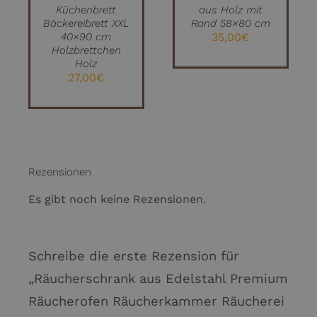
nbrett
aus Holz mit
Teigroller 30
brett XXL
Rand 58×80 cm
31,00
€
90 cm
35,00
€
ettchen
olz
,00
€
Rezensionen
Es gibt noch keine Rezensionen.
Schreibe die erste Rezension für
„Räucherschrank aus Edelstahl Premium
Räucherofen Räucherkammer Räucherei