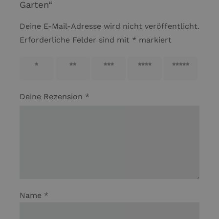
Garten“
Deine E-Mail-Adresse wird nicht veröffentlicht.
Erforderliche Felder sind mit
*
markiert
1 von
2 von
3 von
4 von
5 von
5 Sternen
5 Sternen
5 Sternen
5 Sternen
5 Sternen
Deine Rezension
*
Name
*