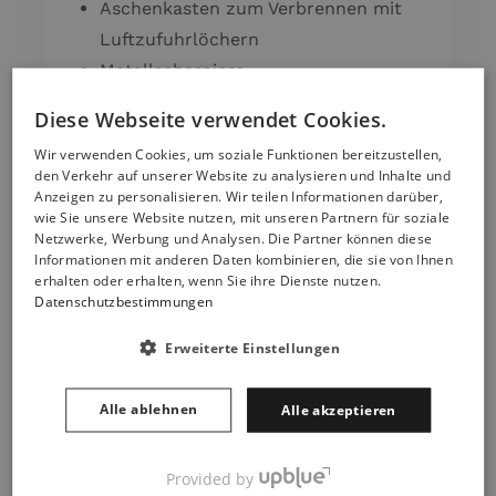
Aschenkasten zum Verbrennen mit
Luftzufuhrlöchern
Metallscharniere
Diese Webseite verwendet Cookies.
✔️ Gesamtabmessungen:
Wir verwenden Cookies, um soziale Funktionen bereitzustellen,
Höhe – 113 cm
den Verkehr auf unserer Website zu analysieren und Inhalte und
Anzeigen zu personalisieren. Wir teilen Informationen darüber,
Breite – 40 cm
wie Sie unsere Website nutzen, mit unseren Partnern für soziale
Tiefe – 39 cm
Netzwerke, Werbung und Analysen. Die Partner können diese
Informationen mit anderen Daten kombinieren, die sie von Ihnen
erhalten oder erhalten, wenn Sie ihre Dienste nutzen.
✔️ Räucherkammer Abmessungen:
Datenschutzbestimmungen
Höhe – 75 cm
Erweiterte Einstellungen
Breite – 40 cm
Tiefe – 39 cm
Alle ablehnen
Alle akzeptieren
✔️ Feuerraum Abmessungen:
Provided by