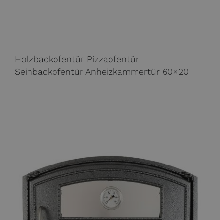
Holzbackofentür Pizzaofentür
Seinbackofentür Anheizkammertür 60×20