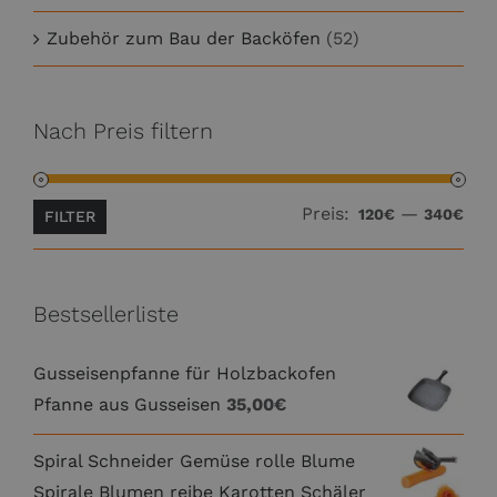
Zubehör zum Bau der Backöfen
(52)
Nach Preis filtern
Preis:
—
Min
Max
120€
340€
FILTER
Prei
Prei
Bestsellerliste
Gusseisenpfanne für Holzbackofen
Pfanne aus Gusseisen
35,00
€
Spiral Schneider Gemüse rolle Blume
Spirale Blumen reibe Karotten Schäler