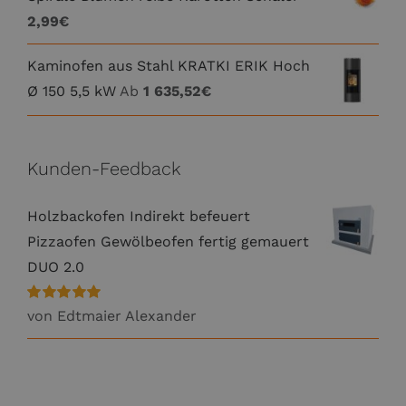
2,99
€
Kaminofen aus Stahl KRATKI ERIK Hoch
Ø 150 5,5 kW
Ab
1 635,52
€
Kunden-Feedback
Holzbackofen Indirekt befeuert
Pizzaofen Gewölbeofen fertig gemauert
DUO 2.0
Bewertet
von Edtmaier Alexander
mit
5
von 5