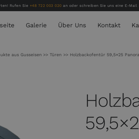
rten! Rufen Sie
+48 722 003 020
an oder schreiben Sie uns eine E-Mail
seite
Galerie
Über Uns
Kontakt
Ka
ukte aus Gusseisen
Türen
Holzbackofentür 59,5×25 Panor
Holzba
59,5×