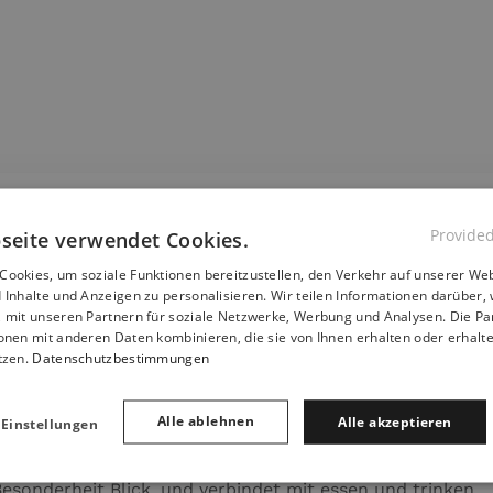
Provide
seite verwendet Cookies.
ookies, um soziale Funktionen bereitzustellen, den Verkehr auf unserer Web
 Inhalte und Anzeigen zu personalisieren. Wir teilen Informationen darüber, 
, mit unseren Partnern für soziale Netzwerke, Werbung und Analysen. Die P
 Handgemachte Ofentür in
onen mit anderen Daten kombinieren, die sie von Ihnen erhalten oder erhalt
, H Seiten
250 mm
, Breite
595 mm
tzen.
Datenschutzbestimmungen
Alle ablehnen
Alle akzeptieren
 Einstellungen
ür einen Pizzaofen leicht veredelt in grau mit einer wund
esonderheit Blick, und verbindet mit essen und trinken.