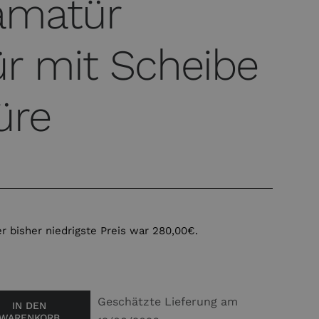
amatür
r mit Scheibe
üre
r bisher niedrigste Preis war
280,00
€
.
Geschätzte Lieferung am
IN DEN
WARENKORB