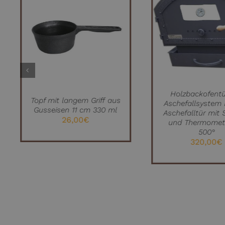
IN DEN WARE
IN DEN WARENKORB
/
QUICK V
/
QUICK VIEW
Holzbackofentü
Topf mit langem Griff aus
Aschefallsystem 
Gusseisen 11 cm 330 ml
Aschefalltür mit 
26,00
€
und Thermomete
500°
320,00
€