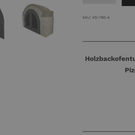
Holzbackofent
59,5x25
Panoramatür
SKU:
KD-780-A
Gusstür
mit
Scheibe
zwei
Holzbackofentu
Türe
Menge
Piz