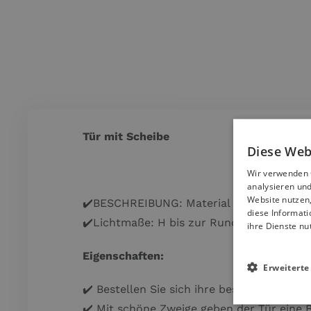
Tür mit Scheibe
Diese Web
Wir verwenden C
analysieren und
Website nutzen
✔️BESCHREIBUNG: Material Guss, Stärke,
diese Informati
✔️Lichtmaße: H bis zur Rundung
480 mm
ihre Dienste nu
Eigenschaften:
Erweiterte
✔️ Bestellen Sie sich ihre besondere Tür f
✔️ Mit schöne Zweige geben der Tür eine B