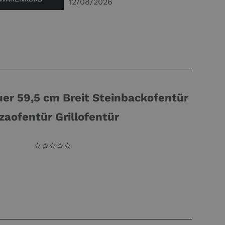
ür
12/08/2026
er 59,5 cm Breit Steinbackofentür
zaofentür Grillofentür
⭐️⭐️⭐️⭐️⭐