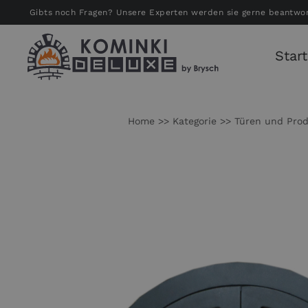
Zum
Gibts noch Fragen? Unsere Experten werden sie gerne beantwo
Inhalt
springen
Start
Home
Kategorie
Türen und Prod