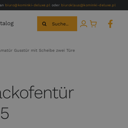
 an
biuro@kominki-deluxe.pl
oder
biuroklaus@kominki-deluxe.pl
Suche
talog
nach:
amatür Gusstür mit Scheibe zwei Türe
ckofentür
25