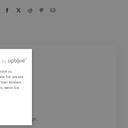
d by
site zu
wie Sie unsere
artner können
en, wenn Sie
erschönen Design.