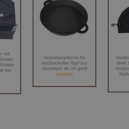
NKORB
IN DEN WARENKORB
IEW
/
QUICK VIEW
r mit
Gusseisenpfanne für
Holzb
Einzeln
Holzbackofen Topf aus
Breit
Scheibe
Gusseisen 46 cm groß
Pizzaof
r bis
140,00
€
Stah