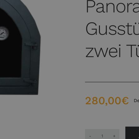
Panor
Gusstü
zwei T
280,00
€
De