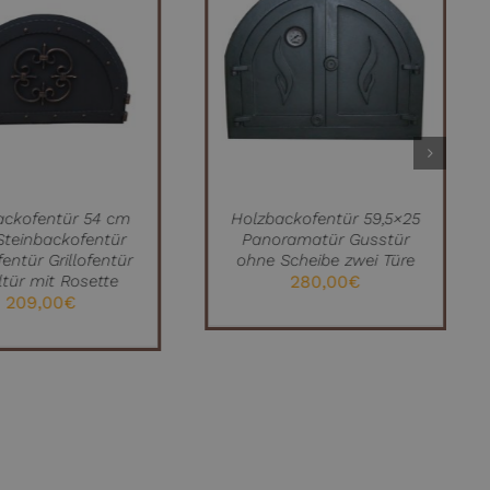
IN DEN WARENKORB
QUICK VIEW
/
QUICK VIEW
ackofentür 54 cm
Holzbackofentür 59,5×25
 Steinbackofentür
Panoramatür Gusstür
entür Grillofentür
ohne Scheibe zwei Türe
ltür mit Rosette
280,00
€
209,00
€