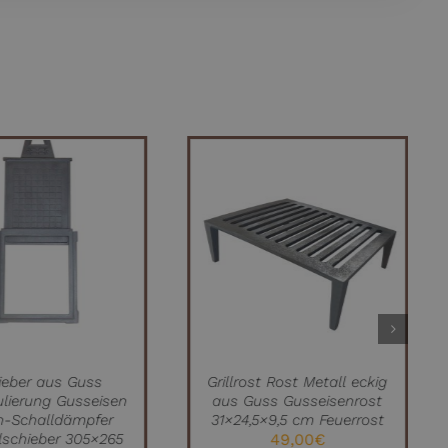
EN WARENKORB
IN DEN WARENKORB
QUICK VIEW
/
QUICK VIEW
ieber aus Guss
Grillrost Rost Metall eckig
ulierung Gusseisen
aus Guss Gusseisenrost
h-Schalldämpfer
31×24,5×9,5 cm Feuerrost
lschieber 305×265
49,00
€