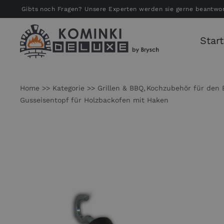
Zum
Gibts noch Fragen? Unsere Experten werden sie gerne beantwo
Inhalt
springen
Start
Home
Kategorie
Grillen & BBQ
Kochzubehör für den 
Gusseisentopf für Holzbackofen mit Haken