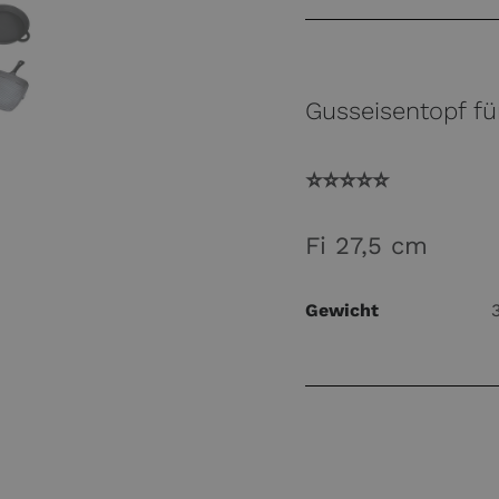
Menge
Gusseisentopf f
⭐️⭐️⭐️⭐️⭐️
Fi 27,5 cm
Gewicht