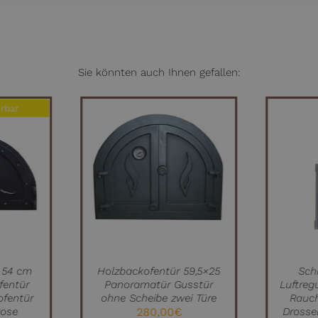
Sie könnten auch Ihnen gefallen:
erbar
IN DEN WARENKORB
IN D
W
/
QUICK VIEW
/
 54 cm
Holzbackofentür 59,5×25
Sch
fentür
Panoramatür Gusstür
Luftreg
lofentür
ohne Scheibe zwei Türe
Rauc
Rose
280,00
€
Drosse