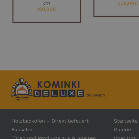
cm
209,00
€
PRODUKTSEITE
120,00
€
GEWÄHLT
WERDEN
Holzbacköfen – Direkt befeuert
Startseite
Bausätze
Galerie
Türen und Produkte aus Gusseisen
Über Uns