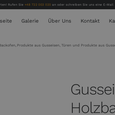
rten! Rufen Sie
+48 722 003 020
an oder schreiben Sie uns eine E-Mail
seite
Galerie
Über Uns
Kontakt
Ka
Backofen
Produkte aus Gusseisen
Türen und Produkte aus Guss
Gussei
Holzb