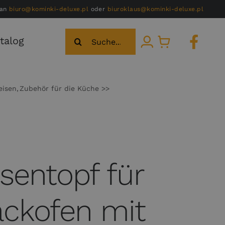
 an
biuro@kominki-deluxe.pl
oder
biuroklaus@kominki-deluxe.pl
Suche
talog
nach:
eisen
Zubehör für die Küche
sentopf für
ackofen mit