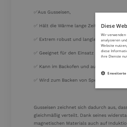
✅Aus Gusseisen,
Diese Web
✅ Hält die Wärme lange Zeit.
Wir verwenden C
✅ Extrem robust und langlebig,
analysieren und
Website nutzen
diese Informati
✅ Geeignet für den Einsatz im Backofen u
ihre Dienste nu
✅ Kann im Backofen und auf dem Lagerfe
Erweiterte
✅ Wird zum Backen von Speisen in Holzö
Gusseisen zeichnet sich dadurch aus, das
gleichmäßig verteilt. Dank seines widerst
magnetischen Materials auch auf Indukti