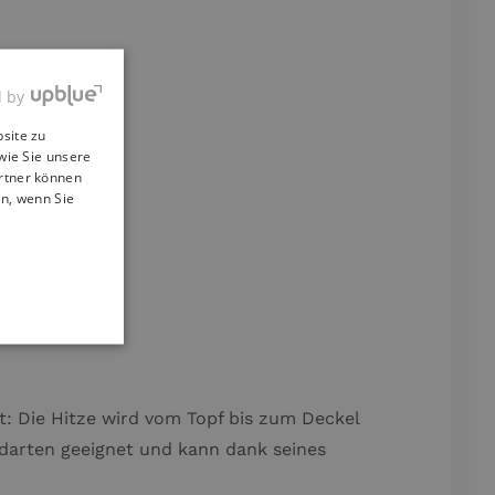
d by
site zu
wie Sie unsere
artner können
en, wenn Sie
t: Die Hitze wird vom Topf bis zum Deckel
rdarten geeignet und kann dank seines