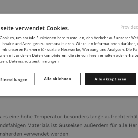
Provide
seite verwendet Cookies.
ookies, um soziale Funktionen bereitzustellen, den Verkehr auf unserer Web
 Inhalte und Anzeigen zu personalisieren. Wir teilen Informationen darüber, 
, mit unseren Partnern für soziale Netzwerke, Werbung und Analysen. Die P
onen mit anderen Daten kombinieren, die sie von Ihnen erhalten oder erhalt
nd auf allen Herdarten – auch Induktion,
tzen.
Datenschutzbestimmungen
uer verwendet werden.
Alle ablehnen
Alle akzeptieren
 Einstellungen
fen verwendet.
s es eine hohe Temperatur besonders lange aufrechterhäl
andsfähigen Materials ist Gusseisen außerdem für alle He
onsherden verwendet werden.