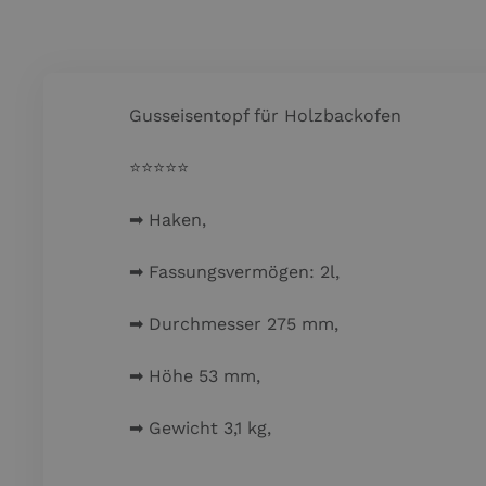
Gusseisentopf für Holzbackofen
⭐️⭐️⭐️⭐️⭐️
➡ Haken,
➡ Fassungsvermögen: 2l,
➡ Durchmesser 275 mm,
➡ Höhe 53 mm,
➡ Gewicht 3,1 kg,