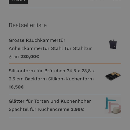
Prei
Prei
Bestsellerliste
Grösse Räuchkammertür
Anheizkammertür Stahl Tür Stahltür
grau
230,00
€
Silikonform für Brötchen 34,5 x 23,8 x
2,5 cm Backform Silikon-Kuchenform
16,50
€
Glätter für Torten und Kuchenhoher
Spachtel für Kuchencreme
3,99
€