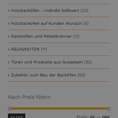
Holzbacköfen - Indirekt befeuert
(23)
Holzbackofen auf Kunden Wunsch
(5)
Kaminöfen und Pelletbrenner
(11)
NEUIGKEITEN
(11)
Türen und Produkte aus Gusseisen
(33)
Zubehör zum Bau der Backöfen
(52)
Nach Preis filtern
Preis:
—
Min
Max
0€
110€
FILTER