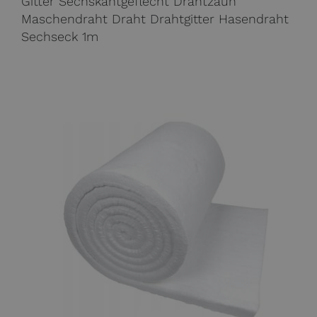
Gitter Sechskantgeflecht Drahtzaun
Maschendraht Draht Drahtgitter Hasendraht
Sechseck 1m