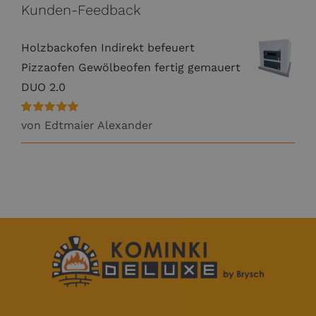
Kunden-Feedback
Holzbackofen Indirekt befeuert
Pizzaofen Gewölbeofen fertig gemauert
DUO 2.0
Bewertet
von Edtmaier Alexander
mit
5
von 5