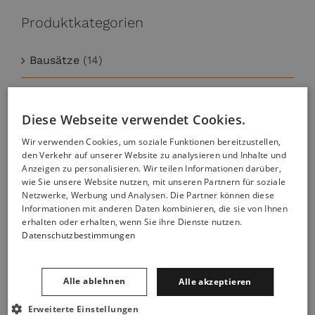
Produktkategorien
Bausätze
(14)
Bez kategorii
(1)
Diese Webseite verwendet Cookies.
Grillen & BBQ
(77)
Wir verwenden Cookies, um soziale Funktionen bereitzustellen,
den Verkehr auf unserer Website zu analysieren und Inhalte und
Holzbacköfen - Direkt befeuert
(32)
Anzeigen zu personalisieren. Wir teilen Informationen darüber,
wie Sie unsere Website nutzen, mit unseren Partnern für soziale
Netzwerke, Werbung und Analysen. Die Partner können diese
Holzbacköfen - Indirekt befeuert
(23)
Informationen mit anderen Daten kombinieren, die sie von Ihnen
erhalten oder erhalten, wenn Sie ihre Dienste nutzen.
Holzbackofen auf Kunden Wunsch
(5)
Datenschutzbestimmungen
Kaminöfen und Pelletbrenner
(11)
Alle ablehnen
Alle akzeptieren
NEUIGKEITEN
(11)
Erweiterte Einstellungen