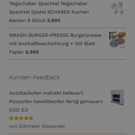
Teigschaber Spachtel Teigschaber
Spachtel Spatel SCHABER Kuchen
Backen 6 Stück
3,99
€
SMASH-BURGER-PRESSE Burgerpresse
mit Antihaftbeschichtung + 100 Blatt
Papier
9,99
€
Kunden-Feedback
Holzbackofen Indirekt befeuert
Pizzaofen Gewölbeofen fertig gemauert
DUO 2.0
Bewertet
von Edtmaier Alexander
mit
5
von 5