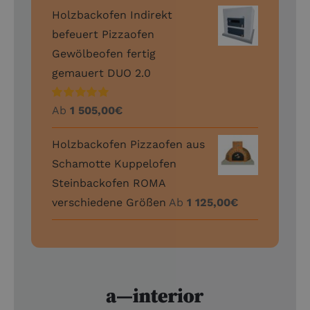
Holzbackofen Indirekt
befeuert Pizzaofen
Gewölbeofen fertig
gemauert DUO 2.0
Bewertet
Ab
1 505,00
€
mit
5.00
von 5
Holzbackofen Pizzaofen aus
Schamotte Kuppelofen
Steinbackofen ROMA
verschiedene Größen
Ab
1 125,00
€