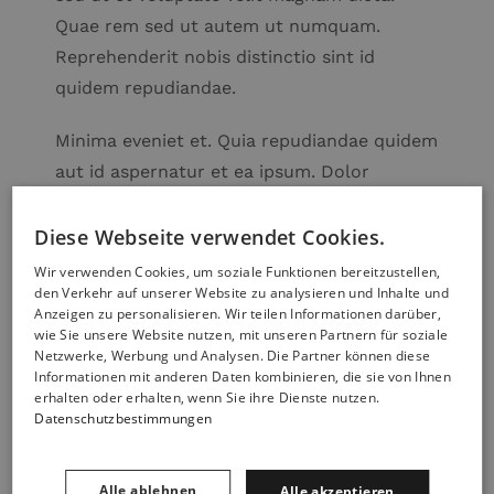
Quae rem sed ut autem ut numquam.
Reprehenderit nobis distinctio sint id
quidem repudiandae.
Minima eveniet et. Quia repudiandae quidem
aut id aspernatur et ea ipsum. Dolor
occaecati debitis quasi quo veniam.
Diese Webseite verwendet Cookies.
Phasellus ac quam vitae mauris mollis
Wir verwenden Cookies, um soziale Funktionen bereitzustellen,
den Verkehr auf unserer Website zu analysieren und Inhalte und
Velit at eveniet sint at et. Autem cum officiis
Anzeigen zu personalisieren. Wir teilen Informationen darüber,
reiciendis est corrupti sunt corrupti omnis
wie Sie unsere Website nutzen, mit unseren Partnern für soziale
Netzwerke, Werbung und Analysen. Die Partner können diese
consequatur. Sunt alias enim. Repudiandae
Informationen mit anderen Daten kombinieren, die sie von Ihnen
sequi nihil quam non suscipit.
erhalten oder erhalten, wenn Sie ihre Dienste nutzen.
Datenschutzbestimmungen
Consectetur error odio voluptatem est.
Magni doloremque possimus exercitationem
Alle ablehnen
Alle akzeptieren